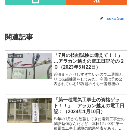
Tsuka San
関連記事
「7月の技能試験に備えて！！」
電気工事士
…アラカン越えの電工日記その２
０（2023年5月22日）
近頃まったりしすぎていたので二週間ぶ
りに技能練習をしてみた。今回は予め公
表されている13課題のうち一番最後の課
題。これをやったらとりあえず全部の課
題を経験したことになる。この課題の特
徴的な部材（他の課題に比べて）は、
「第一種電気工事士の資格ゲッ
電気工事士
VVR 1.6と3極の端子台（自動点滅器）を
ト！！」…アラカン越えの電工日
使うところ。丸形のケーブルをどう扱う
記：（2024年1月10日）
かは人それぞれだけど、自...
昨年の1月から勉強してきた電気工事士の
試験勉強なんだけど、本日12：00に第一
種電気工事士試験の結果発表があり、無