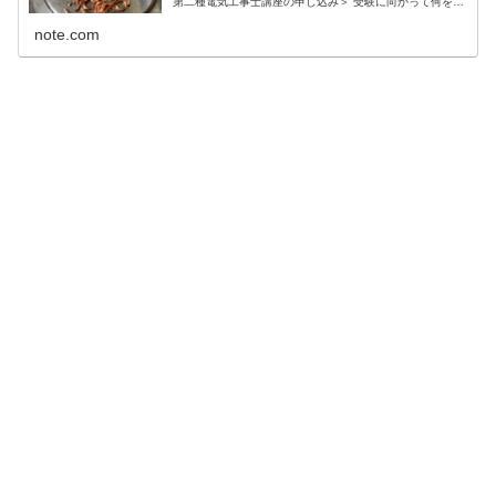
第二種電気工事士講座の申し込み＞ 受験に向かって何をど
う揃えればよいのかさっぱりわからない。 ネットを検索し
ていたらユーキャンの通信教育に筆記試験のテキストと技
note.com
能試験の材料をそろえた講座があったので、資料を取り寄
せ...