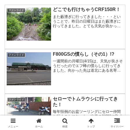
どこでも行けちゃうCRF150R！
ファンライド
また藪漕ぎに行ってきました・・・とい
うことで、昨日の日曜日はまた藪漕ぎに
行ってきました。とても天気が良かった
ので、通称”天の川”というみずみずしいポ
イントに連れて行ってもらい、皆でぐる
ぐる回って楽しんできました。川は涼し
いのですが結構滑るのでスリル満点で
す。いい気になっていると怪我をするの
F800GSの慣らし（その1）!?
でほどほどでやめましたが・・・...
ファンライド
一週間前の月曜日(4/15)は、天気が良さそ
うだったのでエフ蜂の慣らしに行ってき
ました。向かった先は道北にある名寄
市！この街は、自分が小学校・中学校時
代を過ごしたところで、前の日の日曜日
に選挙が行われ、若手市長が誕生したと
いうニュースが流れていたので懐かしく
て出かけてしまいました。家から出てす
ぐ高速に乗り一路名寄方面を...
セローでトムラウシに行ってき
ファンライド
た！
毎年恒例のお盆ツーリングにセロー仲間
と行くことになった。出発の朝8時にDr小
川邸に集合！当初の予定時刻よりも30分
遅れて十勝に向かって出発。途中、高速
メニュー
ホーム
検索
トップ
サイドバー