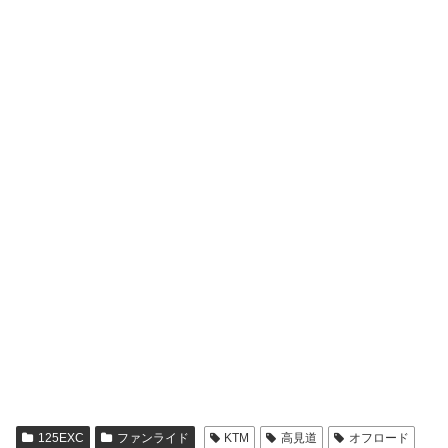
125EXC
ファンライド
KTM
高見道
オフロード