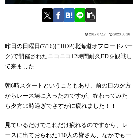
2017.07.17
2023.03.26
昨日の日曜日
(7/16)
に
HOP(
北海道オフロードパー
ク
)
で開催されたニコニコ
12
時間耐久
ED
を観戦し
て来ました。
朝
6
時スタートということもあり、前の日の夕方
からレース場に入ったのですが、終わってみた
ら夕方
19
時過ぎでさすがに疲れました！！
見ているだけでこれだけ疲れるのですから、レ
ースに出ておられた
130
人の皆さん、なかでも一