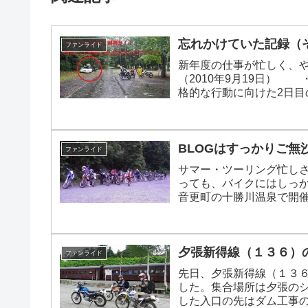
忘れかけていた記録（
ファンライド
新年度の仕事が忙しく、や
（2010年9月19日）
格的な行動に向けた2日目
してました。
BLOGはすっかりご無
ファンライド
サマー・ツーリング忙しさ
っても、バイクにはしっ
音更町の十勝川温泉で開
W650で参加。また、先
FREE・RIDEの皆さ...
夕張新得線（１３６）
ファンライド
先日、夕張新得線（１３
した。集合場所は夕張の
した入口の先はダム工事の