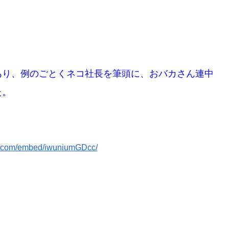
あり、例のごとくネコ社長を筆頭に、おバカさん連中
た。
e.com/embed/iwuniumGDcc/