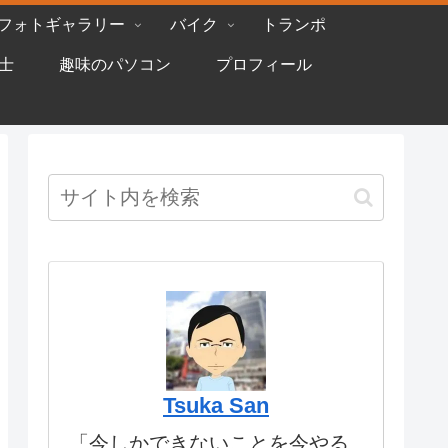
フォトギャラリー
バイク
トランポ
士
趣味のパソコン
プロフィール
Tsuka San
「今しかできないことを今やる