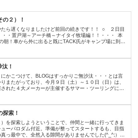
その２）！
たら遅くなりましたけど前回の続きです！！ ○ ２日目
 ・・・置戸湖～アーチ橋～ナイタイ牧場編！！・・・ 本
の朝！車から外に出ると既にTACK氏がキャンプ場に到着
沙汰！
にかこつけて、BLOGはすっかりご無沙汰・・・とは言
かりまたがっており、今月９日（土）～１０日（日）は、
催された４大メーカーが主催するサマー・ツーリングに
週の１６日（土）はお店のイベントを通じて知り合った
の探索！
６）を探索しようということで、仲間と一緒に行ってきま
シューパロダム付近。準備が整ってスタートするも、目指
真っ最中で、全然入る隙間がありませんでした(^_^;）怖