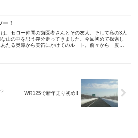
っさんの前を強行突破するには3人じゃ足りないし、それな
ツー！
日は、セロー仲間の歯医者さんとその友人、そして私の3人
麗な山の中を思う存分走ってきました。今回初めて探索し
にあたる奥潭から美笛にかけてのルート。前々から一度行
さんのリクエストで探索することになったもの。地図上は
っ
WR125で新年走り初め!!