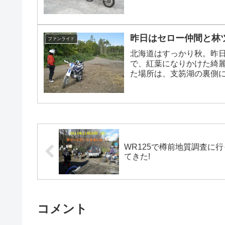
い顔をした工事現場のお
らばということで...
昨日はセロー仲間と林
ファンライド
北海道はすっかり秋。昨
で、紅葉になりかけた綺
た場所は、支笏湖の裏側
ってみたいと言う歯医者
通行止めになっている場...
WR125で樽前地質調査に行
てきた!
コメント