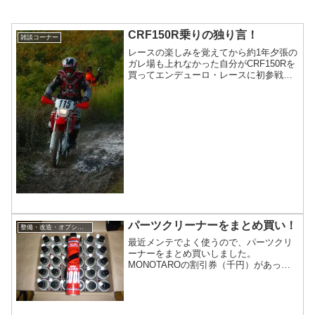
CRF150R乗りの独り言！
雑談コーナー
レースの楽しみを覚えてから約1年夕張の
ガレ場も上れなかった自分がCRF150Rを
買ってエンデューロ・レースに初参戦。
クタクタになりながらも何とか完走し、
その達成感にレースの楽しみを覚えてか
ら約1年が経った。今年は岩見沢のドカ雪
EDに始まり、ガルルの3時間レースや
TSEの4時間レースなどに積極的に参加し
てきたせいか、始め...
パーツクリーナーをまとめ買い！
整備・改造・オプション
最近メンテでよく使うので、パーツクリ
ーナーをまとめ買いしました。
MONOTAROの割引券（千円）があった
ので、送料を入れても1本当たり180円と
比較的安かったです。それとは別にこん
なものも買ってみました。大容量モバイ
ルバッテリーPES-8800です。iphoneにし