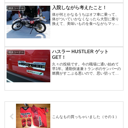
ても携帯電話にしても最近のモバイル製
品はやたらにバッテ...
入院しながら考えたこと！
雑談コーナー
体が何とかなるうちはオフ車に乗って、
体がついていかなくなったら大型に乗り
換えて、美味いものを食べながらマッタ
リあちこち走りまわりたい・・・(^_^;）
以前からこんな風に考えていたけど、入
院して今後のことをジックリ考えていた
ら、そんな日が訪れるのもそれほど遠く
ないような感じがしてきた。年甲斐もな
く苦しい思いをしながらバイ...
ハスラー HUSTLER ゲット
雑談コーナー
GET！
久々の投稿です。今の職場に通い始めて
早1年。通勤快速兼トランポのサンバーの
燃費がすこぶる悪いので、思い切って
HUSTLERをゲットした！！・・・といっ
ても、こちらでは無く、こっちの
方！！。当初、セレナとサンバーを処分
してトランポにも使えるものを・・・と
いうことで、ダイハツのウエイクやホン
ダのNボックスを検討してみたけど...
こんなもの買っちゃいました（その１）