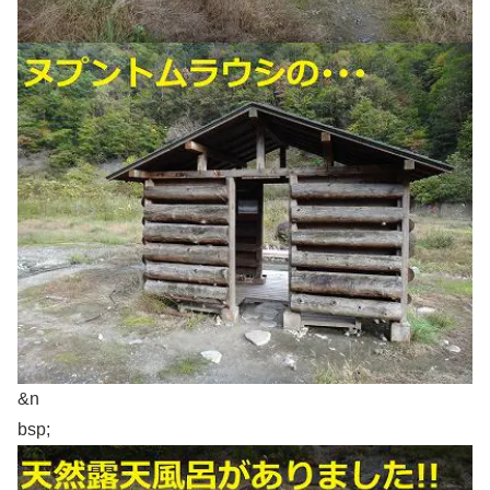
&n
bsp;