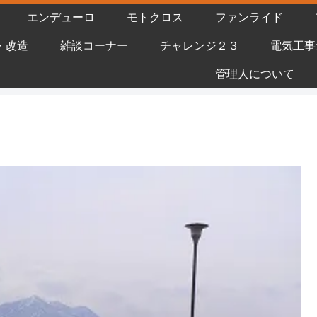
エンデューロ
モトクロス
ファンライド
・改造
雑談コーナー
チャレンジ２３
電気工事
管理人について