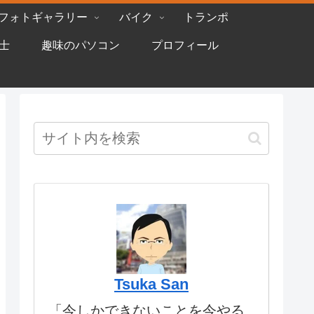
フォトギャラリー
バイク
トランポ
士
趣味のパソコン
プロフィール
Tsuka San
「今しかできないことを今やる