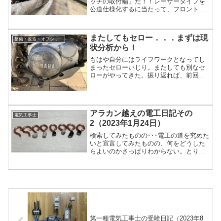
ッチの取付編」だ！！レーサータイプを
公道仕様化するに当たって、フロントブ
レーキスイッチの取り付けを考えた場合
は、機械式SWと油圧式SWの二種類の取
り付け方法が考えられる。どちらを選ぶ
またしてもセロー．．．まずは現
整備・改造・オプション
かは作業する本人次第だ。自分は迷わず
状分析から！
油圧式を選んでみた。工具以外で事前に
必要なものを並べて写真に写して...
もはや自分にはライフワークとなってし
まったセローいじり。またしても別なセ
ローがやってきた。振り返れば、前回セ
ローをいじったのは今年の2月。 このと
きは、錆取りして外装入れ替えたくらい
で、他にいじる部分がなかったので物足
りなさを感じたまま終わってしまった。
アラカン越えの電工日記その
それに比べ、今回のヤツは外装がかなり
電気工事士
痛んでおり錆も出ている。 改造...
2（2023年1月24日）
検索してみたものの･･･電工の道を究めた
いと宣言してみたものの、何をどうした
らよいのかさっぱりわからない。とりあ
えずネットで「第二種電気工事士」で検
索をかけたら試験情報が載っていた。試
験概要試験は毎年、上期試験と下期試験
の2回実施されること。内容的には筆記試
験と工具を用いた技能試験の2つがあり、
両方に合格すると免状取得...
第一種電気工事士の受験日記（2023年8