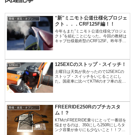
“新”ミニモト公道仕様化プロジェ
整備・改造・オプション
クト．．．CRF125F編！！
今年もまた”ミニモト公道仕様化プロジェ
クト”を組むことになった。今回の教材は
キャブ仕様最終型のCRF125F。昨年手に
入れたCRF100Fは、軽くて悪路でもそこ
そこ走るので、特に不満はなかった。た
またま今年の雪漕ぎエンデューロの時
に、参加ライダーがボタンを押してエン
125EXCのストップ・スイッチ！
ジンをかけているのを見て、“そろそろ自
125EXC
分もセル付にした...
土曜日は天気が良かったので125EXCの
ストップ・スイッチをいじることにし
た。国産車に比べてKTMのオフ車の左ス
イッチはとても使いずらい。ウインカー
やライトのスイッチは手前側に付いてい
るので問題は無いんだけど、エンジンス
トップ・スイッチやホーンスイッチは、
スイッチボックスの後ろ側に付いている
FREERIDE250Rのプチカスタ
整備・改造・オプション
ため、いちいち人差し指をボッ...
ム！？
KTMのFREERIDE乗りにとって一番頭を
悩ませるのは、350にしろ250Rにしろタ
ンク容量が余りにも少ないこと！！フラ
ット林道だと100キロくらいは走れても、