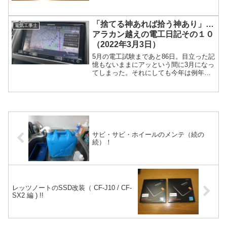
上り下りの激しいウッズやアタックなど
に出かけるとリッター13キロくらいしか
「捨てる神あれば拾う神あり」…
走れない。これだとなかなか遠くに出か
電気工事士
ける気にはなれないので、前々から
アラカン越えの電工日記その１０
FREERIDE...
（2022年3月3日）
5月の電工試験まであと86日。目立った記
憶もないままにアッという間に3月になっ
てしまった。それにしても今年は例年に
なく暖かい日が続いているせいか、雪が
溶けて道路もぐちゃぐちゃ！！いつもだ
とこの時期は、八剣山で行っているバイ
クイベントの写真を撮りに行くんだけ
ど、今年は写真活動を自粛することにし
ているので、週末はのんびりす...
サビ・サビ・ホイールのメンテ（続の
続）！
レッツノートのSSD改装（ CF-J10 / CF-
SX2 編 ) !!