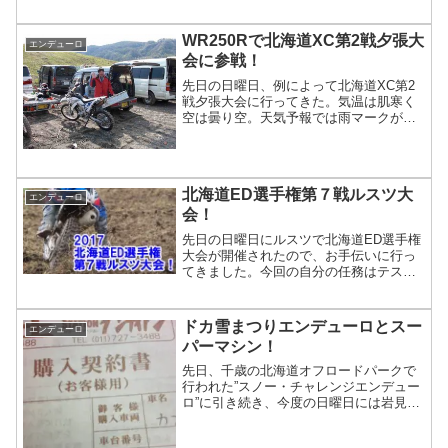
早々とエントリーしていたのですが、そ
の後に母親が緊急入院してしまったため
夕張に引き続きやむなくレース出場を断
WR250Rで北海道XC第2戦夕張大
エンデューロ
念することにしました。しばらくの間は
会に参戦！
レースはもちろんのことバイクに乗るこ
とさえままならない状態です...
先日の日曜日、例によって北海道XC第2
戦夕張大会に行ってきた。気温は肌寒く
空は曇り空。天気予報では雨マークが出
ていたが、レースが終わるまでは降らず
に済むのではないかという感じだった。
今回の夕張大会は初めてのBクラスでの
参戦だ。当初、あまり気乗りしなかった
北海道ED選手権第７戦ルスツ大
自分の心配事は、過激な夕張のコースで
エンデューロ
150分走りっぱなしで体力的に...
会！
先日の日曜日にルスツで北海道ED選手権
大会が開催されたので、お手伝いに行っ
てきました。今回の自分の任務はテスト
内のコースマーシャル。同じHMC（日高
モーターサイクリストクラブ）のコタロ
ーさんや中尉はバイクに乗ってテスト内
ドカ雪まつりエンデューロとスー
エンデューロ
コース全体の点検。ハマさんは倒れた杭
パーマシン！
の補修や切れたコーステープの補修
を・・・そして自分はあちこち動き...
先日、千歳の北海道オフロードパークで
行われた”スノー・チャレンジエンデュー
ロ”に引き続き、今度の日曜日には岩見沢
の北海道グリーンランドで”ドカ雪まつり
エンデューロ第１戦”が開催されます。主