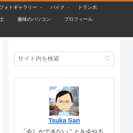
フォトギャラリー
バイク
トランポ
士
趣味のパソコン
プロフィール
Tsuka San
「今しかできないことを今やる