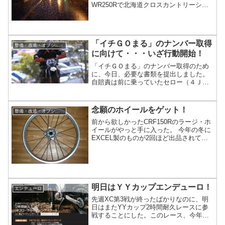
WR250Rで北海道クロスカントリーシリ
ーズ第3戦倶知安大会に参戦してきた。今
回自分がエントリーしたクラスは第1戦目
の千歳大会と同じ市販車クラスのCクラ
ス。事前に発表されたエントリーリスト
「イチＧＯまる」のナンバー取得
では総計62台。その内訳はSAクラスが19
整備・改造・オプション
台、Aクラスが...
に向けて・・・いざ行動開始！
「イチＧＯまる」のナンバー取得のため
に、今日、必要な書類を提出しました。
自賠責は前に乗っていたセロー（４ＪＧ
１）のものが２年ほど残っていたので、
新たに加入せずに今までのものを使うこ
とにしました。手続きにどの程度の日数
念願のホイールをゲット！
整備・改造・オプション
がかかるのかは今のところ何ともいえま
前から欲しかったCRF150Rのラージ・ホ
せん。内容がはっきりしたらアップした
イールがやっと手に入った。 今年の冬に
いと思います。手続きを進めている...
EXCEL製のものが2回ほど出品されてい
たが、その時はお金が無く断念。いつか
出てくるだろうとネットで探していた
ら、つい最近オークションに出品されて
いる中古品を見つけた。やったラッキ
ー！！！・・・がしかし、こういう時に
限ってお金が無い(>_<...
明日はＹＹカップエンデューロ！
エンデューロ
先週XC第3戦が終ったばかりなのに、明
日はまたYYカップ2時間耐久レースに参
戦することにした。このレース、今年は
外国車や逆輸入車、競技車を排除して、