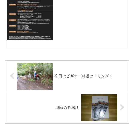
国産トレール車限定で行われるよう。し
かも前後ともモトクロスタイヤの装着は
禁止されています。参加料はYAMAHA車
だと4千円で他メーカーの場合は5千円。
クラス区分はA:2ST...
今日はビギナー林道ツーリング！
無謀な挑戦！