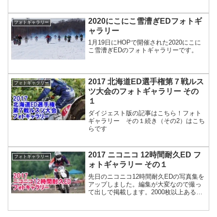
2020にこにこ雪漕ぎEDフォトギ
フォトギャラリー
ャラリー
1月19日にHOPで開催された2020にこに
こ雪漕ぎEDのフォトギャラリーです。
2017 北海道ED選手権第７戦ルス
フォトギャラリー
ツ大会のフォトギャラリー その
１
ダイジェスト版の記事はこちら！フォト
ギャラリー その１続き（その2）はこち
らです
2017 ニコニコ 12時間耐久ED フ
フォトギャラリー
ォトギャラリー その１
先日のニコニコ12時間耐久EDの写真集を
アップしました。編集が大変なので撮っ
て出しで掲載します。2000枚以上あるの
で気合を入れてみてください。観戦レビ
ューの記事はこちら！フォトギャラリ
ー その１続き（その2）はこちらです