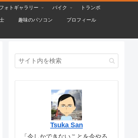
フォトギャラリー
バイク
トランポ
士
趣味のパソコン
プロフィール
Tsuka San
「今しかできないことを今やる