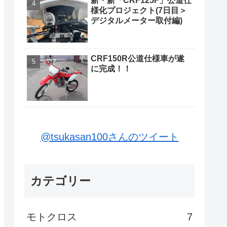
新・新「CRF125F」公道仕
様化プロジェクト(7日目＞
デジタルメーター取付編)
CRF150R公道仕様車が遂
に完成！！
@tsukasan100さんのツイート
カテゴリー
モトクロス
7