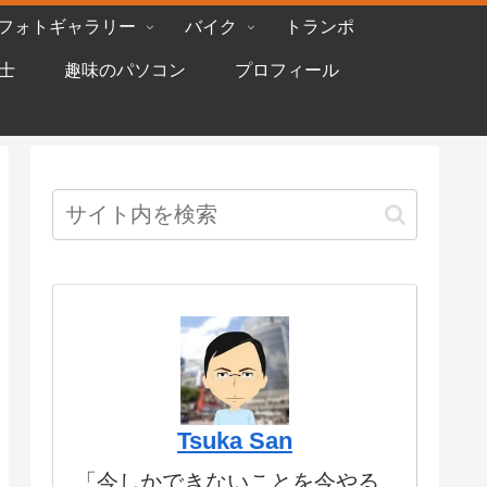
フォトギャラリー
バイク
トランポ
士
趣味のパソコン
プロフィール
Tsuka San
「今しかできないことを今やる