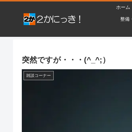
ホーム
整備
突然ですが・・・(^_^;）
雑談コーナー