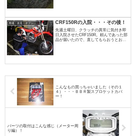
CRF150Rの入院・・・その後！
整備・改造・オプション
先週土曜日、クラッチの異常に気付き即
日入院させたCRF150R。頼んであった部
品が届いたので、直してもらおうとお店
で分解したところ、自分が考えていた以
上に重傷であることがわかりました。ウ
オーターポンプのホースを外し、クーラ
ントを抜いて、クランクケースとウオー
ターポンプのネジを外して、パカンとケ
ースを外したら、ねずみ色の...
こんなもの買っちゃいました（その１
４）・・・ＢＢＲ製スプロケットカバ
ー！
パーツの取付はこんな感じ（メーター周
り編）！