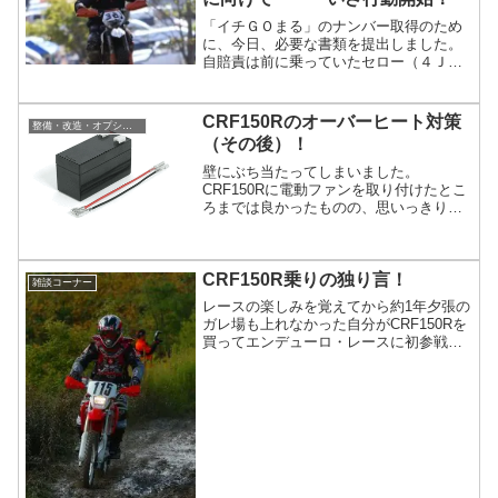
「イチＧＯまる」のナンバー取得のため
に、今日、必要な書類を提出しました。
自賠責は前に乗っていたセロー（４ＪＧ
１）のものが２年ほど残っていたので、
新たに加入せずに今までのものを使うこ
とにしました。手続きにどの程度の日数
CRF150Rのオーバーヒート対策
整備・改造・オプション
がかかるのかは今のところ何ともいえま
（その後）！
せん。内容がはっきりしたらアップした
いと思います。手続きを進めている...
壁にぶち当たってしまいました。
CRF150Rに電動ファンを取り付けたとこ
ろまでは良かったものの、思いっきり壁
にぶち当たってしまいました。どうあが
いても肝心の電動ファンを回す電気が取
れません。(>_<)DCファンを付けても電
CRF150R乗りの独り言！
力不足で回らず、ACファン（100V～
雑談コーナー
125V仕様で最低70Vが必要）を回そうと
レースの楽しみを覚えてから約1年夕張の
してもジェネレータ...
ガレ場も上れなかった自分がCRF150Rを
買ってエンデューロ・レースに初参戦。
クタクタになりながらも何とか完走し、
その達成感にレースの楽しみを覚えてか
ら約1年が経った。今年は岩見沢のドカ雪
EDに始まり、ガルルの3時間レースや
TSEの4時間レースなどに積極的に参加し
てきたせいか、始め...