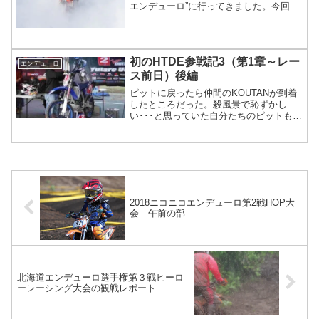
エンデューロ”に行ってきました。今回の
出場台数は昨年並みの２１台。大半がミ
ニモトですが、冬のレース用にそれぞれ
色々な工夫が施されていて、マシンを見
て回るだけでも楽しかったです・。降雪
初のHTDE参戦記3（第1章～レー
量が少なくて”雪漕ぎ”にはならないのでは
エンデューロ
ないか？ という懸念は...
ス前日）後編
ピットに戻ったら仲間のKOUTANが到着
したところだった。殺風景で恥ずかし
い･･･と思っていた自分たちのピットも、
のぼりを立ててバイクを並べたらそれら
しい雰囲気になった。あはは･･･これだと
他のピットと全然遜色ない･･･(*^_^*）16
時過ぎになって受付が開始された！受付
でHTDEのエントリーリストや走行ルー
トが示さ...
2018ニコニコエンデューロ第2戦HOP大
会…午前の部
北海道エンデューロ選手権第３戦ヒーロ
ーレーシング大会の観戦レポート