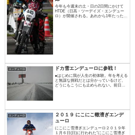
今年も今週末の土・日の2日間にかけて
HTDE（日高・ツーデイズ・エンデュー
ロ）が開催される。あれから1年たったの
か（ ＾ω＾）・・・と思いながらブロ
グを見てみたら、昨年の記録を整理して
なかったのでアップしておくことにし
た！！
ドカ雪エンデューロに参戦！
エンデューロ
●はじめに我が人生の初体験。年を考える
と無謀な挑戦だとは分かっているけど、
どうにもこうにも止められない。前日手
に入れたド・ノーマルのすーぱーカブを
引きさげて、岩見沢で開催されたドカ雪
エンデューロに参加してきました。●いざ
岩見沢へ前日の夕方、仲間から、明日は
受付を済ませるとフリー走行できるの
で、朝8時を目処に会場に入りま...
２０１９ にこにこ轍漕ぎエンデ
エンデューロ
ューロ
にこにこ雪漕ぎエンデューロ２０１９年
１月６日(日)に行われた”にこにこ雪漕ぎ