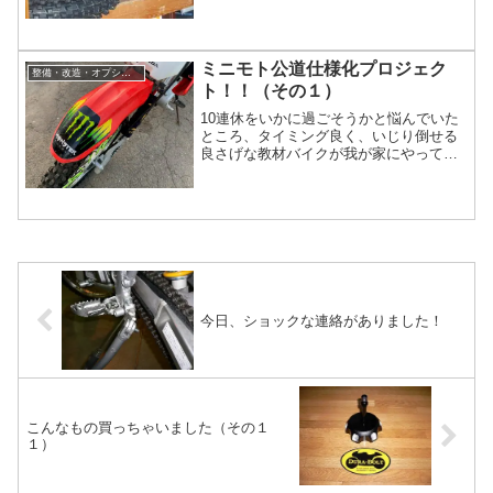
ミニモト公道仕様化プロジェク
整備・改造・オプション
ト！！（その１）
10連休をいかに過ごそうかと悩んでいた
ところ、タイミング良く、いじり倒せる
良さげな教材バイクが我が家にやってき
た。ホンダ製レーサーマシン CRF100F-
HE03-260 2006年式！！聞くところによ
るとこのバイク、CRF125Fよりも速いら
しい。 しかも軽くて10PS程度あるよう
なので、レースで手伝いや写真を撮る
程...
今日、ショックな連絡がありました！
こんなもの買っちゃいました（その１
１）