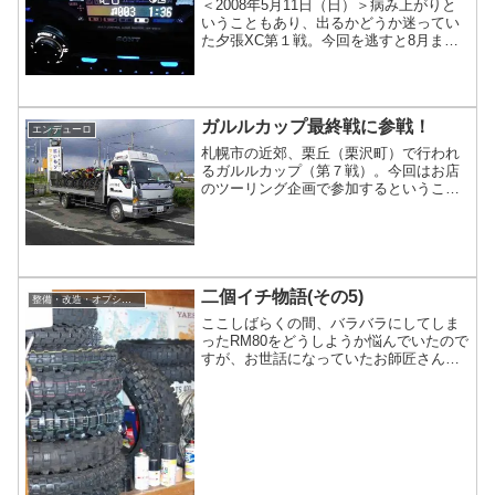
＜2008年5月11日（日）＞病み上がりと
いうこともあり、出るかどうか迷ってい
た夕張XC第１戦。今回を逃すと8月まで
レースはありません。応援に行くだけな
らつまらないし・・・どうせ行くなら出
場するしかないということで、締め切り
ギリギリになってから参加費を払い込み
ガルルカップ最終戦に参戦！
ました。レース当日の朝、前の日から用
エンデューロ
意してあった荷物をトラン...
札幌市の近郊、栗丘（栗沢町）で行われ
るガルルカップ（第７戦）。今回はお店
のツーリング企画で参加するということ
もあり、普段一緒に走っている仲間とこ
ぞって参加しました。総合順位このレー
スは３時間エンデューロで、年間全７戦
を行いその合算ポイントで総合順位が付
きます。また、一度出場するとポイント
獲得数に応じた順番で翌年度のゼッ...
二個イチ物語(その5)
整備・改造・オプション
ここしばらくの間、バラバラにしてしま
ったRM80をどうしようか悩んでいたので
すが、お世話になっていたお師匠さんと
もようやく連絡がとれたので、アドバイ
スを受けながら少しずつ手を加えていく
ことにしました。作業場所は我が家の2階
にある秘密基地。すでにタイヤやホイー
ル、エンジン、フレームなど必要なもの
を運びこんであります。＜ス...