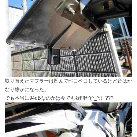
取り替えたマフラーは凹んでベコベコしているけど音はか
なり静かになった。
でも本当に94dBなのかは今でも疑問だ(^_^;）???