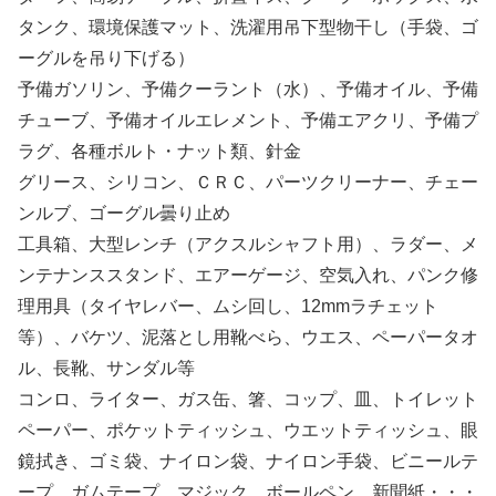
タンク、環境保護マット、洗濯用吊下型物干し（手袋、ゴ
ーグルを吊り下げる）
予備ガソリン、予備クーラント（水）、予備オイル、予備
チューブ、予備オイルエレメント、予備エアクリ、予備プ
ラグ、各種ボルト・ナット類、針金
グリース、シリコン、ＣＲＣ、パーツクリーナー、チェー
ンルブ、ゴーグル曇り止め
工具箱、大型レンチ（アクスルシャフト用）、ラダー、メ
ンテナンススタンド、エアーゲージ、空気入れ、パンク修
理用具（タイヤレバー、ムシ回し、12mmラチェット
等）、バケツ、泥落とし用靴べら、ウエス、ペーパータオ
ル、長靴、サンダル等
コンロ、ライター、ガス缶、箸、コップ、皿、トイレット
ペーパー、ポケットティッシュ、ウエットティッシュ、眼
鏡拭き、ゴミ袋、ナイロン袋、ナイロン手袋、ビニールテ
ープ、ガムテープ、マジック、ボールペン、新聞紙・・・