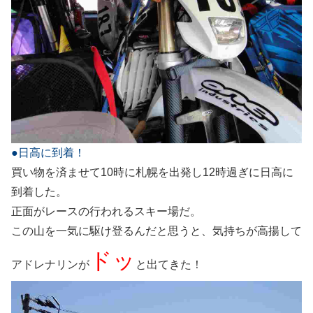
●日高に到着！
買い物を済ませて10時に札幌を出発し12時過ぎに日高に
到着した。
正面がレースの行われるスキー場だ。
この山を一気に駆け登るんだと思うと、気持ちが高揚して
ドッ
アドレナリンが
と出てきた！