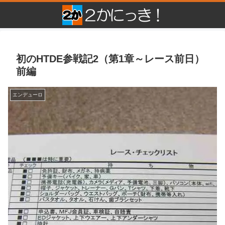
初のHTDE参戦記2（第1章～レース前日）
前編
エンデューロ