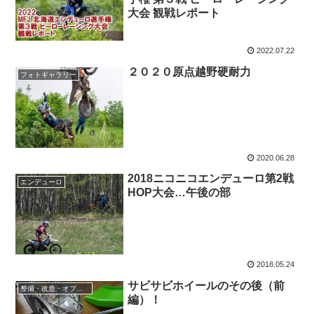
大会 観戦レポート
2022.07.22
２０２０原点越野硬耐力
フォトギャラリー
2020.06.28
2018ニコニコエンデューロ第2戦
エンデューロ
HOP大会…午後の部
2018.05.24
サビサビホイールのその後（前
整備・改造・オプション
編）！